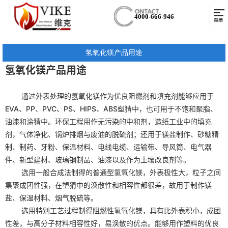
4000-666-946
氢氧化镁产品用途
氢氧化镁
产品用途
通过外表处理的
氢氧化镁
作为优良阻燃剂和填充剂能够应用于
EVA、PP、PVC、PS、HIPS、ABS塑猜中，也可用于不饱和聚脂、
油漆和涂猜中。环保工程用作无污染的中和剂，造纸工业中的填充
剂，气体净化、锅炉排烟与废油的脱硫剂；还用于镁盐制作、砂糖精
制、制药、牙粉、保温材料、电线电缆、运输带、导风筒、电气器
件、新型建材、玻璃钢制品、油漆以及作为土壤改良剂等。
选用一般合成法制得的普通型
氢氧化镁
，外表极性大，粒子之间
集聚成团性强，在塑猜中的涣散性和相容性都很差，故用于制作镁
盐、保温材料、烟气脱硫等。
选用特别工艺过程制得阻燃性
氢氧化镁
，具有比外表积小，成团
性差，与高分子材料相容性好，易涣散的优点。能够用作塑料的优良