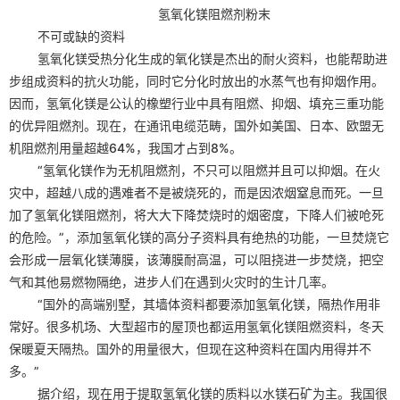
氢氧化镁
阻燃剂粉末
不可或缺的资料
氢氧化镁
受热分化生成的氧化镁是杰出的耐火资料，也能帮助进
步组成资料的抗火功能，同时它分化时放出的水蒸气也有抑烟作用。
因而，
氢氧化镁
是公认的橡塑行业中具有阻燃、抑烟、填充三重功能
的优异阻燃剂。现在，在通讯电缆范畴，国外如美国、日本、欧盟无
机阻燃剂用量超越64%，我国才占到8%。
“
氢氧化镁
作为无机阻燃剂，不只可以阻燃并且可以抑烟。在火
灾中，超越八成的遇难者不是被烧死的，而是因浓烟窒息而死。一旦
加了
氢氧化镁
阻燃剂，将大大下降焚烧时的烟密度，下降人们被呛死
的危险。”，添加
氢氧化镁
的高分子资料具有绝热的功能，一旦焚烧它
会形成一层氧化镁薄膜，该薄膜耐高温，可以阻挠进一步焚烧，把空
气和其他易燃物隔绝，进步人们在遇到火灾时的生计几率。
“国外的高端别墅，其墙体资料都要添加
氢氧化镁
，隔热作用非
常好。很多机场、大型超市的屋顶也都运用
氢氧化镁
阻燃资料，冬天
保暖夏天隔热。国外的用量很大，但现在这种资料在国内用得并不
多。”
据介绍，现在用于提取
氢氧化镁
的质料以水镁石矿为主。我国很