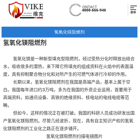
4000-666-946
氢氧化镁阻燃剂
氢氧化镁
阻燃剂
氢氧化镁
是一种新型填充型阻燃剂，经过受热分化时释放出结合
水，吸收很多的潜热，来下降它所填充的组成资料在火焰中的表面温
度，具有抑制聚合物分化和对所产生的可燃气体进行冷却的作用。
长期以来，
氢氧化镁
阻燃剂在我国是高端产品，基本上属于空
白。我国每年进口约3万吨，多为在我国的外资企业运用，首要用于
高端资料，如通讯设备、高铁的绝缘资料、核电站的电线电缆等范
畴。
但如今，这样的情况正在被打破。我国的科研人员成功研发出国
产
氢氧化镁
阻燃剂。尽管几经波折，现在，具有自主知识产权的
氢氧
化镁
阻燃剂的工业化之路正在逐步铺开。
氢氧化镁
阻燃剂扫描电镜图片