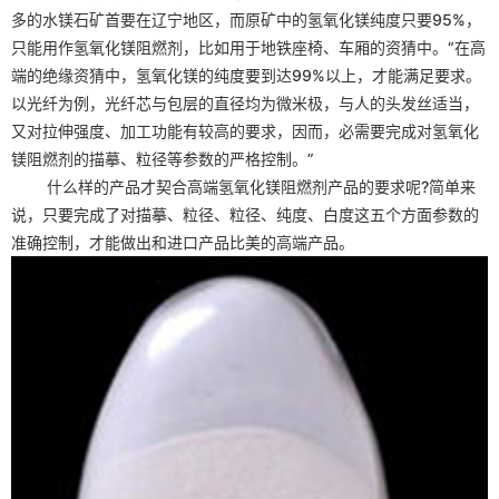
多的水镁石矿首要在辽宁地区，而原矿中的
氢氧化镁
纯度只要95%，
只能用作
氢氧化镁
阻燃剂，比如用于地铁座椅、车厢的资猜中。“在高
端的绝缘资猜中，
氢氧化镁
的纯度要到达99%以上，才能满足要求。
以光纤为例，光纤芯与包层的直径均为微米极，与人的头发丝适当，
又对拉伸强度、加工功能有较高的要求，因而，必需要完成对
氢氧化
镁
阻燃剂的描摹、粒径等参数的严格控制。”
什么样的产品才契合高端
氢氧化镁
阻燃剂产品的要求呢?简单来
说，只要完成了对描摹、粒径、粒径、纯度、白度这五个方面参数的
准确控制，才能做出和进口产品比美的高端产品。